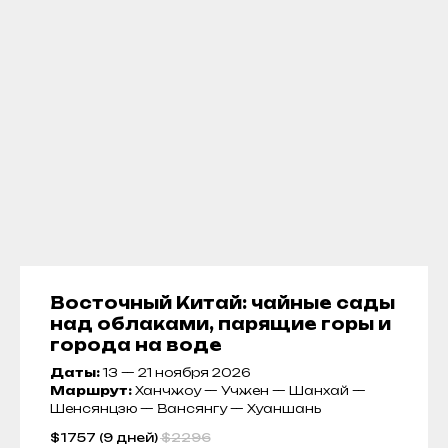
Восточный Китай: чайные сады
над облаками, парящие горы и
города на воде
Даты:
13 — 21 ноября 2026
Маршрут:
Ханчжоу — Учжен — Шанхай —
Шенсянцзю — Вансянгу — Хуаншань
$
1757 (9 дней)
$
2296