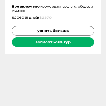
Все включено
кроме авиаперелета, обедов и
ужинов
$
2060 (9 дней)
$
2370
узнать больше
записаться в тур