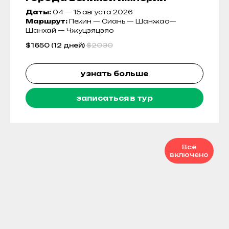
Даты:
04 — 15 августа 2026
Маршрут:
Пекин — Сиань — Шанжао—
Шанхай — Чжуцзяцзяо
$
1650 (12 дней)
$
2030
узнать больше
записаться в тур
Всё
включено