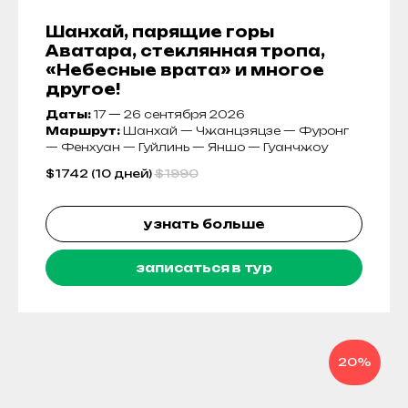
Шанхай, парящие горы
Аватара, стеклянная тропа,
«Небесные врата» и многое
другое!
Даты:
17
—
26 сентября 2026
Маршрут:
Шанхай — Чжанцзяцзе — Фуронг
— Фенхуан — Гуйлинь — Яншо — Гуанчжоу
$
1742 (10 дней)
$
1990
узнать больше
записаться в тур
20%