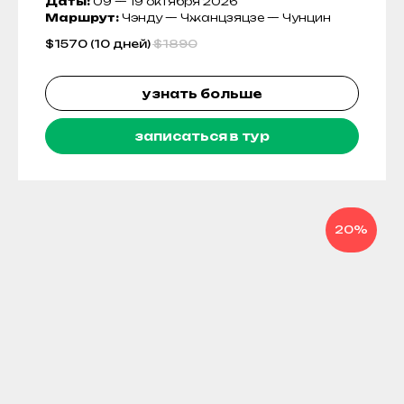
Даты:
09 — 19 октября 2026
Маршрут:
Чэнду — Чжанцзяцзе — Чунцин
$
1570 (10 дней)
$
1890
узнать больше
записаться в тур
20%