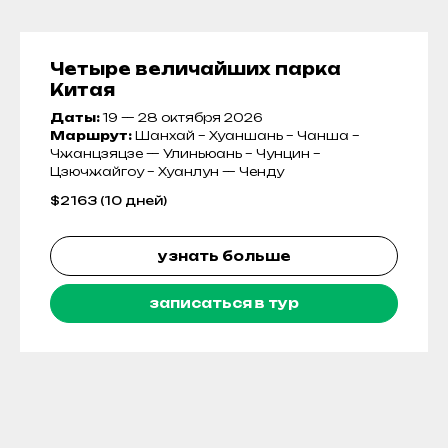
Четыре величайших парка
Китая
Даты:
19 — 28 октября 2026
Маршрут:
Шанхай – Хуаншань – Чанша –
Чжанцзяцзе — Улиньюань – Чунцин –
Цзючжайгоу – Хуанлун — Ченду
$
2163 (10 дней)
узнать больше
записаться в тур