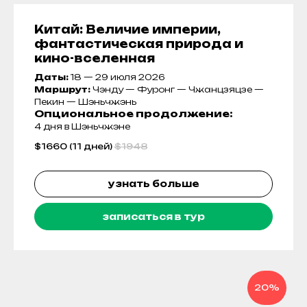
Китай: Величие империи,
фантастическая природа и
кино-вселенная
Даты:
18 — 29 июля 2026
Маршрут:
Чэнду — Фуронг — Чжанцзяцзе —
Пекин — Шэньчжэнь
Опциональное продолжение
:
4 дня в Шэньчжэне
$
1660 (11 дней)
$
1948
узнать больше
записаться в тур
20%