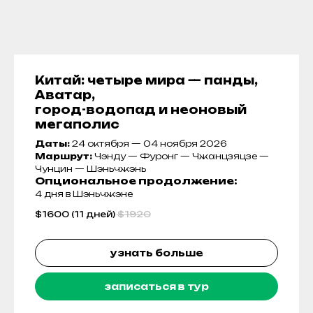
Китай: четыре мира — панды,
Аватар,
город-водопад и неоновый
мегаполис
Даты:
24 октября — 04 ноября 2026
Маршрут:
Чэнду — Фуронг — Чжанцзяцзе —
Чунцин — Шэньчжэнь
Опциональное продолжение
:
4 дня в Шэньчжэне
$
1600 (11 дней)
$
1920
узнать больше
записаться в тур