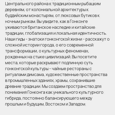
Центрального района к традиционным рыбацким
деревням, от колониальной архитектуры к
буддийским монастырям, от люксовых бутиков к
ночным рынкам. Вы увидите, как в Гонконге
уживаются британское наследие и китайские
традиции, глобализация и локальная идентичность.
Наши гиды - знатоки гонконгской жизни - расскажут о
сложной истории города, о его современной
трансформации, о культурных феноменах,
рожденных на стыке цивилизаций. Вы посетите
места, которые раскрывают подлинную суть
гонконгской культуры - чайные рестораны с
ритуалами димсама, художественные пространства
в промышленных зданиях, храмы, сохранившие
древние традиции. Мы создаем пространство для
понимания Гонконга как уникального культурного
гибрида, постоянно балансирующего между
прошлым и будущим, Востоком и Западом.