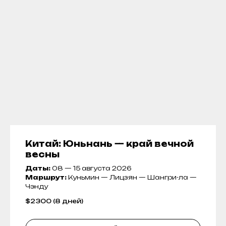
Китай: Юньнань — край вечной
весны
Даты:
08 — 15 августа 2026
Маршрут:
Куньмин — Лицзян — Шангри-ла —
Чэнду
$
2300 (8 дней)