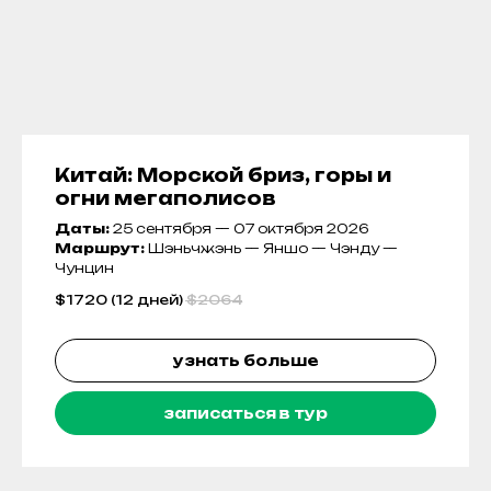
Китай: Морской бриз, горы и
огни мегаполисов
Даты:
25 сентября — 07 октября 2026
Маршрут:
Шэньчжэнь — Яншо — Чэнду —
Чунцин
$
1720 (12 дней)
$
2064
узнать больше
записаться в тур