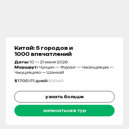
Китай: 5 городов и
1000 впечатлений
Даты:
10 — 21 июня 2026
Маршрут:
Чунцин — Фуронг — Чжанцзяцзе —
Чжуцзяцзяо — Шанхай
$
1700 (11 дней)
$
2040
узнать больше
записаться в тур