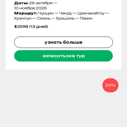
Даты:
29 октября —
10 ноября 2026
Маршрут:
Чунцин — Ченду — Цзючжайгоу —
Хуанлун — Сиань — Хуашань — Пекин
$
2598 (13 дней)
узнать больше
записаться в тур
20%