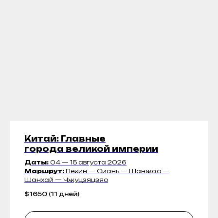
Китай: Главные
города великой империи
Даты:
04 — 15 августа 2026
от $540
Добавь к любому
Маршрут:
Пекин — Сиань — Шанжао —
Хочу на Хайнань!
туру пляжный
Что включено
отдых
Шанхай — Чжуцзяцзяо
$
1650 (11 дней)