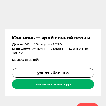
Юньнань — край вечной весны
Даты:
08 — 15 августа 2026
Маршрут:
Куньмин — Лицзян — Шангри-ла —
Чэнду
$
2300 (8 дней)
узнать больше
записаться в тур