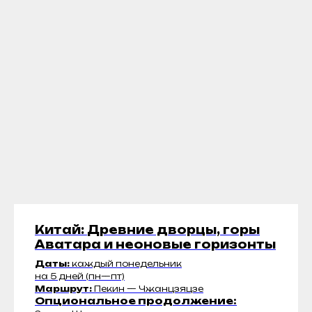
Китай:
Древние дворцы, горы
Аватара и н
еоновые горизонты
Даты:
каждый понедельник
на 5 дней (пн—пт)
Маршрут:
Пекин — Чжанцзяцзе
Опциональное продолжение: