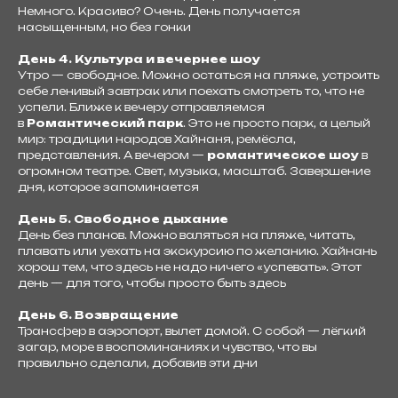
Немного. Красиво? Очень. День получается
насыщенным, но без гонки
День 4. Культура и вечернее шоу
Утро — свободное. Можно остаться на пляже, устроить
себе ленивый завтрак или поехать смотреть то, что не
успели. Ближе к вечеру отправляемся
в
Романтический парк
. Это не просто парк, а целый
мир: традиции народов Хайнаня, ремёсла,
представления. А вечером —
романтическое шоу
в
огромном театре. Свет, музыка, масштаб. Завершение
дня, которое запоминается
День 5. Свободное дыхание
День без планов. Можно валяться на пляже, читать,
плавать или уехать на экскурсию по желанию. Хайнань
хорош тем, что здесь не надо ничего «успевать». Этот
Понравился тур, но
день — для того, чтобы просто быть здесь
все еще
День 6. Возвращение
сомневаетесь?
Трансфер в аэропорт, вылет домой. С собой — лёгкий
загар, море в воспоминаниях и чувство, что вы
правильно сделали, добавив эти дни