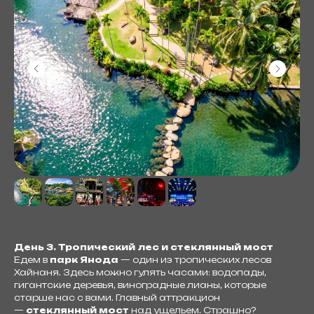
День 3. Тропический лес и стеклянный мост
Едем в
парк Янода
— один из тропических лесов
Хайнаня. Здесь можно гулять часами: водопады,
гигантские деревья, виноградные лианы, которые
старше нас с вами. Главный аттракцион
—
стеклянный мост
над ущельем. Страшно?