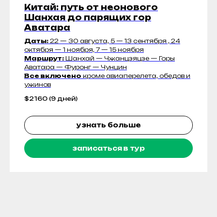
Китай: путь от неонового
Шанхая до парящих гор
Аватара
Даты:
22 — 30 августа, 5 — 13 сентября , 24
октября — 1 ноября, 7 — 15 ноября
Маршрут:
Шанхай — Чжанцзяцзе — Горы
Аватара — Фуронг — Чунцин
Все включено
кроме авиаперелета, обедов и
ужинов
$
2160 (9 дней)
узнать больше
записаться в тур