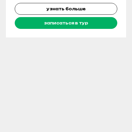
узнать больше
+7
записаться в тур
я даю согласие на
обработку
персональных данных
в соответствии с
политикой конфиденциальности
Хочу в тур