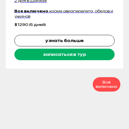
2 дня в Шанхае
Все включено
кроме авиаперелета, обедов и
ужинов
$
1290 (5 дней)
узнать больше
записаться в тур
Всё
включено