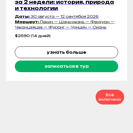
за 2 недели: история, природа
и технологии
Даты:
30 августа — 12 сентября 2026
Маршрут:
Пекин — Шэньчжэнь — Фенхуан —
Чжанцзяцзе — Фуронг — Чунцин — Сиань
$
2590 (14 дней)
узнать больше
записаться в тур
Всё
включено