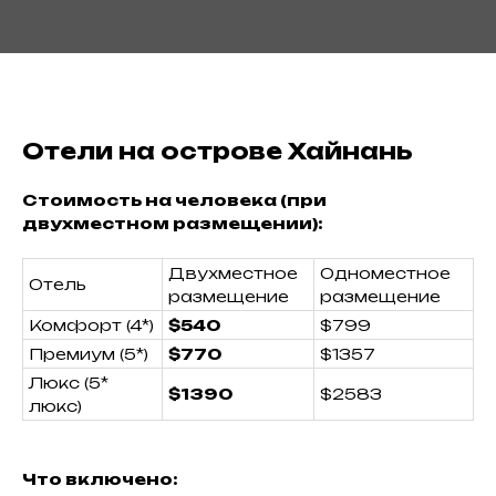
Оставьте заявку
Обсудим детали и ответим на
любые вопросы
Поможем определиться с
билетами, рейсами
Отели на острове Хайнань
Стоимость на человека (при
двухместном размещении):
+7
Двухместное
Одноместное
я даю согласие на
обработку
Отель
размещение
размещение
персональных данных
в соответствии с
политикой конфиденциальности
Комфорт (4*)
$540
$799
Премиум (5*)
$770
$1357
Отправить заявку
Люкс (5*
$1390
$2583
люкс)
Что включено: