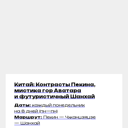
Китай: Контрасты Пекина,
мистика гор Аватара
и футуристичный Шанхай
Даты:
каждый понедельник
на 8 дней (пн—пн)
Маршрут:
Пекин — Чжанцзяцзе
— Шанхай