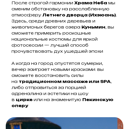
После строгой гармонии
Храма Неба
мы
сменим обстановку на расслабленную
атмосферу
Летнего дворца (Ихэюань)
.
Здесь, среди древних деревьев и
живописных берегов озера
Куньмин
, вы
сможете примерить роскошные
национальные костюмы для яркой
фотосессии — лучший способ
прочувствовать дух ушедшей эпохи
А когда на город опустятся сумерки,
вечер заиграет новыми красками: вы
сможете восстановить силы
на
традиционном массаже или SPA
,
либо отправиться за порцией
адреналина и эстетики на шоу
в
цирке
или на знаменитую
Пекинскую
оперу