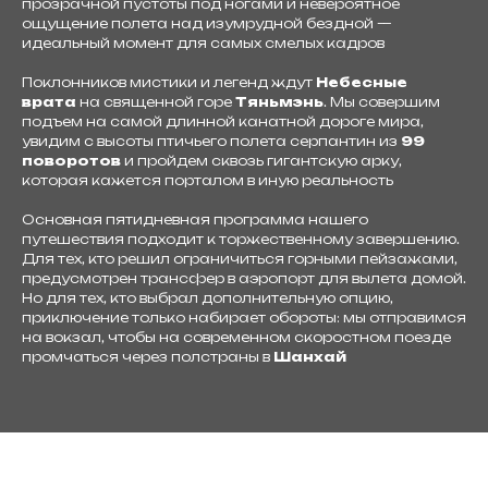
прозрачной пустоты под ногами и невероятное
ощущение полета над изумрудной бездной —
идеальный момент для самых смелых кадров
Поклонников мистики и легенд ждут
Небесные
врата
на священной горе
Тяньмэнь
. Мы совершим
подъем на самой длинной канатной дороге мира,
увидим с высоты птичьего полета серпантин из
99
поворотов
и пройдем сквозь гигантскую арку,
которая кажется порталом в иную реальность
Основная пятидневная программа нашего
путешествия подходит к торжественному завершению.
Для тех, кто решил ограничиться горными пейзажами,
предусмотрен трансфер в аэропорт для вылета домой.
Но для тех, кто выбрал дополнительную опцию,
приключение только набирает обороты: мы отправимся
на вокзал, чтобы на современном скоростном поезде
промчаться через полстраны в
Шанхай