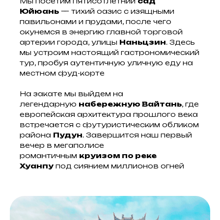
Мы посетим пятисотлетний
сад
Юйюань
— тихий оазис с изящными
павильонами и прудами, после чего
окунемся в энергию главной торговой
Понравился тур, но
артерии города, улицы
Наньцзин
. Здесь
все еще
мы устроим настоящий гастрономический
тур, пробуя аутентичную уличную еду на
сомневаетесь?
местном фуд-корте
На закате мы выйдем на
легендарную
набережную Вайтань
, где
Оставьте заявку
европейская архитектура прошлого века
Обсудим детали и ответим на
встречается с футуристическим обликом
любые вопросы
района
Пудун
. Завершится наш первый
Поможем определиться с
вечер в мегаполисе
билетами, рейсами
романтичным
круизом по реке
Хуанпу
под сиянием миллионов огней
+7