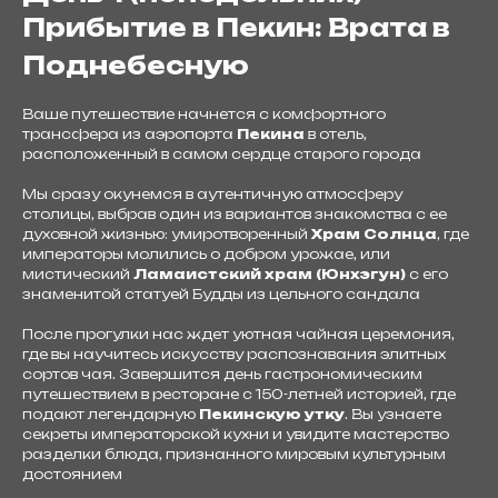
Прибытие в Пекин: Врата в
Поднебесную
Ваше путешествие начнется с комфортного
трансфера из аэропорта
Пекина
в отель,
расположенный в самом сердце старого города
Мы сразу окунемся в аутентичную атмосферу
столицы, выбрав один из вариантов знакомства с ее
духовной жизнью: умиротворенный
Храм Солнца
, где
императоры молились о добром урожае, или
мистический
Ламаистский храм (Юнхэгун)
с его
знаменитой статуей Будды из цельного сандала
После прогулки нас ждет уютная чайная церемония,
где вы научитесь искусству распознавания элитных
сортов чая. Завершится день гастрономическим
путешествием в ресторане с 150-летней историей, где
подают легендарную
Пекинскую утку
. Вы узнаете
секреты императорской кухни и увидите мастерство
разделки блюда, признанного мировым культурным
достоянием