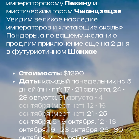
императорскому
Пекину
и
мистическим горам
Чжанцзяцзе
.
Увидим великое наследие
императоров и «летающие скалы»
Пандоры, а по вашему желанию
продлим приключение еще на 2 дня
в футуристичном
Шанхае
Стоимость:
$1290
Даты:
каждый понедельник на 5
дней (пн - пт): 17 - 21 августа, 24 -
28 августа,
31 августа - 4
сентября (мест нет), 12 - 16
сентября (мест нет),
21 - 25
сентября, 5 - 9 октября, 12 - 16
октября, 19 - 23 октября, 26 - 30
октября, 2 - 6 ноября