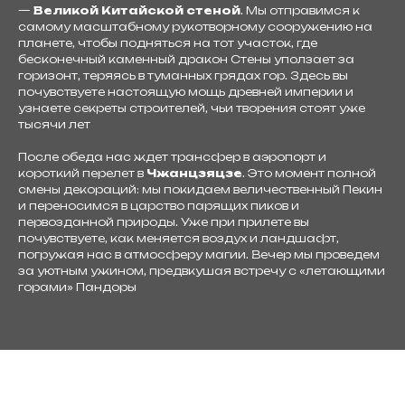
—
Великой Китайской стеной
. Мы отправимся к
самому масштабному рукотворному сооружению на
планете, чтобы подняться на тот участок, где
бесконечный каменный дракон Стены уползает за
горизонт, теряясь в туманных грядах гор. Здесь вы
почувствуете настоящую мощь древней империи и
узнаете секреты строителей, чьи творения стоят уже
тысячи лет
После обеда нас ждет трансфер в аэропорт и
короткий перелет в
Чжанцзяцзе
. Это момент полной
смены декораций: мы покидаем величественный Пекин
и переносимся в царство парящих пиков и
первозданной природы. Уже при прилете вы
почувствуете, как меняется воздух и ландшафт,
погружая нас в атмосферу магии. Вечер мы проведем
за уютным ужином, предвкушая встречу с «летающими
горами» Пандоры