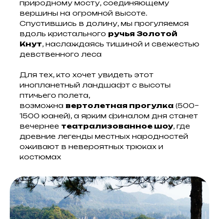
природному мосту, соединяющему
вершины на огромной высоте.
Спустившись в долину, мы прогуляемся
вдоль кристального
ручья Золотой
Кнут
, наслаждаясь тишиной и свежестью
девственного леса
Для тех, кто хочет увидеть этот
инопланетный ландшафт с высоты
птичьего полета,
возможна
вертолетная прогулка
(500–
1500 юаней), а ярким финалом дня станет
вечернее
театрализованное шоу
, где
древние легенды местных народностей
оживают в невероятных трюках и
костюмах