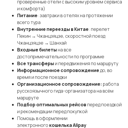
проверенные отели с высоким уровнем сервиса
и комфорта)
Питание
: завтраки в отелях на протяжении
всего тура
Внутренние переезды в Китае
: перелет
Пекин → Чжанцзяцзе, скоростной поезд
Чжанцзяцзе → Шанхай
Входные билеты
на все
достопримечательности по программе
Все трансферы
и передвижения по маршруту
Информационное сопровождение
до, во
время и после поездки
Организационное сопровождение:
работа
русскоязычного гида-организатора на всём
маршруте
Подбор оптимальных рейсов
перед поездкой
и рекомендации перед покупкой
Помощь в оформлении
электронного
кошелька Alipay