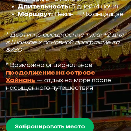
Длительность:
5 дней (4 ночи)
Маршрут:
Пекин — Чжанцзяцзе
*
Доступно расширение тура: +2 дня
в Шанхае к основной программе за
$730
* Возможно опциональное
продолжение на острове
Хайнань
— отдых на море после
насыщенного путешествия
Забронировать место