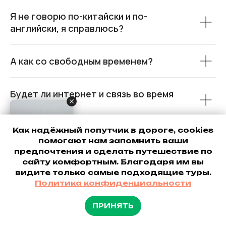
Я не говорю по-китайски и по-
английски, я справлюсь?
А как со свободным временем?
Будет ли интернет и связь во время
поездки?
Как надёжный попутчик в дороге, cookies
Будет ли еда?
помогают нам запомнить ваши
предпочтения и сделать путешествие по
сайту комфортным. Благодаря им вы
Цена указана за одного человека?
видите только самые подходящие туры.
Политика конфиденциальности
Как платить в Китае? Какую валюту
ПРИНЯТЬ
везти с собой?