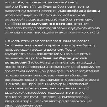
масштабе, отправившись в деловой центр
района
Пудун
. У нас будет выбор: подняться на
скоростном лифте на вершину
Шанхайской башни
,
чтобы заглянуть за облака на самой высокой
смотровой площадке мира, или выбрать культовую
телебашню
«Жемчужина Востока»
, ставшую
символом города благодаря своим футуристическим
сферам и захватывающему виду с прозрачного пола
С высоты птичьего полета перед нами откроется
бесконечное море небоскребов и изгиб реки Хуанпу,
разрезающей город на две эпохи. После
футуристических впечатлений мы сменим ритм и
перенесемся в район
Бывшей Французской
концессии
. Это самая элегантная часть города с
платановыми аллеями и старинными особняками, где
время течет неспешно и размеренно. Мы прогуляемся
по живописным улицам, заглянем в небольшие
авторские лавки и насладимся атмосферой старого
$1290
Каждый
Шанхая. Наш прощальный вечер мы проведем в
Забронировать
понедельник
Что включено
панорамном ресторане, где за ужином в теплой
дружеской атмосфере подведем итоги этого
грандиозного пути — от древних императорских
дворцов и парящих скал Аватара до сверкающих
высот современности