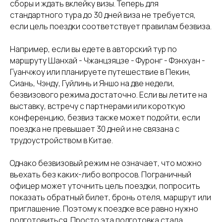
сборы и ждать вклейку визы. Теперь для
стандартного тура до 30 дней виза не требуется,
если цель поездки соответствует правилам безвиза.
Например, если вы едете в авторский тур по
маршруту Шанхай - Чжанцзяцзе - Фуронг - Фэнхуан -
Гуанчжоу или планируете путешествие в Пекин,
Сиань, Чэнду, Гуйлинь и Яншо на две недели,
безвизового режима достаточно. Если вы летите на
выставку, встречу с партнерами или короткую
конференцию, безвиз также может подойти, если
поездка не превышает 30 дней и не связана с
трудоустройством в Китае.
Однако безвизовый режим не означает, что можно
въехать без каких-либо вопросов. Пограничный
офицер может уточнить цель поездки, попросить
показать обратный билет, бронь отеля, маршрут или
приглашение. Поэтому к поездке все равно нужно
подготовиться. Просто эта подготовка стала