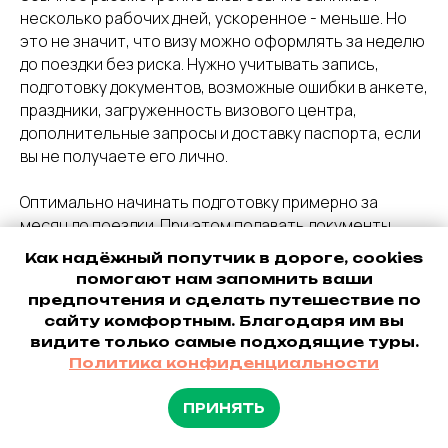
несколько рабочих дней, ускоренное - меньше. Но
это не значит, что визу можно оформлять за неделю
до поездки без риска. Нужно учитывать запись,
подготовку документов, возможные ошибки в анкете,
праздники, загруженность визового центра,
дополнительные запросы и доставку паспорта, если
вы не получаете его лично.
Оптимально начинать подготовку примерно за
месяц до поездки. При этом подавать документы
слишком рано тоже не всегда правильно: визовый
Как надёжный попутчик в дороге, cookies
центр рекомендует учитывать срок действия визы и
помогают нам запомнить ваши
не подавать документы задолго до поездки. Для
предпочтения и сделать путешествие по
многих случаев разумный ориентир - не раньше чем
сайту комфортным. Благодаря им вы
за три месяца и не позже чем за несколько недель
видите только самые подходящие туры.
до вылета.
Политика конфиденциальности
Если вы путешествуете с «План Мечты», мы заранее
ПРИНЯТЬ
подсказываем, нужен ли вам визовый процесс или