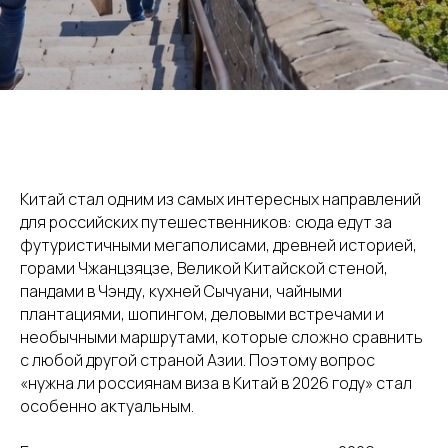
Китай стал одним из самых интересных направлений
для российских путешественников: сюда едут за
футуристичными мегаполисами, древней историей,
горами Чжанцзяцзе, Великой Китайской стеной,
пандами в Чэнду, кухней Сычуани, чайными
плантациями, шопингом, деловыми встречами и
необычными маршрутами, которые сложно сравнить
с любой другой страной Азии. Поэтому вопрос
«нужна ли россиянам виза в Китай в 2026 году» стал
особенно актуальным.