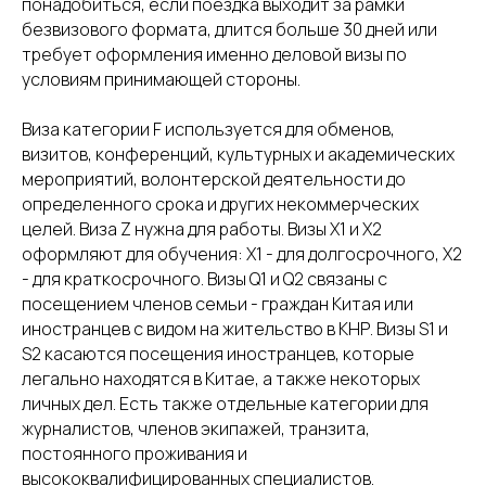
понадобиться, если поездка выходит за рамки
безвизового формата, длится больше 30 дней или
требует оформления именно деловой визы по
условиям принимающей стороны.
Виза категории F используется для обменов,
визитов, конференций, культурных и академических
мероприятий, волонтерской деятельности до
определенного срока и других некоммерческих
целей. Виза Z нужна для работы. Визы X1 и X2
оформляют для обучения: X1 - для долгосрочного, X2
- для краткосрочного. Визы Q1 и Q2 связаны с
посещением членов семьи - граждан Китая или
иностранцев с видом на жительство в КНР. Визы S1 и
S2 касаются посещения иностранцев, которые
легально находятся в Китае, а также некоторых
личных дел. Есть также отдельные категории для
журналистов, членов экипажей, транзита,
постоянного проживания и
высококвалифицированных специалистов.