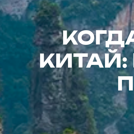
КОГД
КИТАЙ:
П