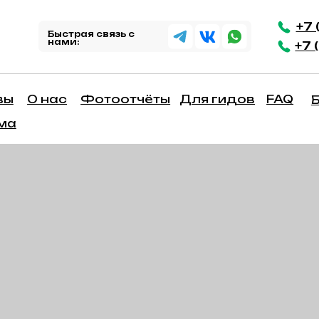
+7 (495) 148 6
Быстрая связь с
нами:
+7 (931) 553 0
 нас
Фотоотчёты
Для гидов
FAQ
Блог